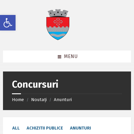
Skip
Skip
Skip
to
to
to
content
left
footer
Deschide bara de unelte
sidebar
MENU
Concursuri
Home
Noutați
Anunturi
/
/
ALL
ACHIZITII PUBLICE
ANUNTURI