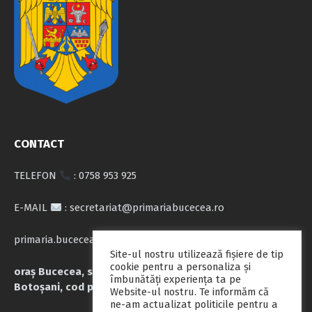
CONTACT
TELEFON
: 0758 953 925
E-MAIL
: secretariat@primariabucecea.ro
primaria.bucecea@yahoo.com
Site-ul nostru utilizează fişiere de tip
cookie pentru a personaliza și
oraș Bucecea, str. Calea Națională nr.71, județul
îmbunătăți experiența ta pe
Botoșani, cod poștal 717045
Website-ul nostru. Te informăm că
ne-am actualizat politicile pentru a