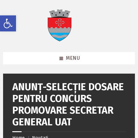
Skip
Skip
Skip
to
to
to
content
left
footer
Deschide bara de unelte
sidebar
MENU
ANUNȚ-SELECȚIE DOSARE
PENTRU CONCURS
PROMOVARE SECRETAR
GENERAL UAT
Home
Noutați