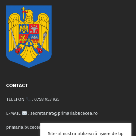
CONTACT
TELEFON
: 0758 953 925
E-MAIL
: secretariat@primariabucecea.ro
primaria.bucecea@yahoo.com
Site-ul nostru utilizează fişiere de tip