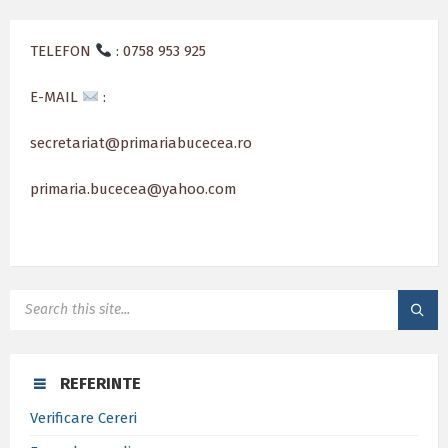
TELEFON
: 0758 953 925
E-MAIL
:
secretariat@primariabucecea.ro
primaria.bucecea@yahoo.com
SEARCH:
REFERINTE
Verificare Cereri