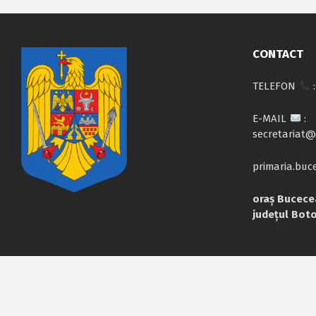
CONTACT
TELEFON
:
E-MAIL
:
secretariat@
primaria.bu
oraș Bucecea
județul Bot