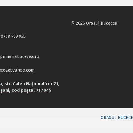
© 2026 Orasul Bucecea
 0758 953 925
primariabucecea.ro
cecea@yahoo.com
, str. Calea Națională nr.71,
oșani, cod poștal 717045
ORASUL BUCEC