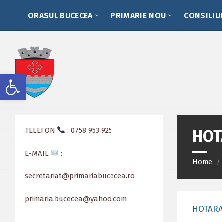
Skip
Skip
Skip
to
to
to
ORASUL BUCECEA
PRIMARIE NOU
CONSILIU
content
left
footer
sidebar
Deschide bara de unelte
TELEFON
: 0758 953 925
HOT
E-MAIL
:
Home
/
secretariat@primariabucecea.ro
primaria.bucecea@yahoo.com
HOTARA