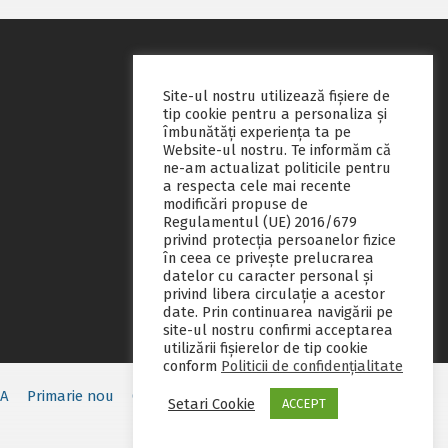
Site-ul nostru utilizează fişiere de
tip cookie pentru a personaliza și
îmbunătăți experiența ta pe
Website-ul nostru. Te informăm că
ne-am actualizat politicile pentru
a respecta cele mai recente
modificări propuse de
Regulamentul (UE) 2016/679
privind protecția persoanelor fizice
în ceea ce privește prelucrarea
datelor cu caracter personal și
privind libera circulație a acestor
date. Prin continuarea navigării pe
site-ul nostru confirmi acceptarea
utilizării fişierelor de tip cookie
conform
Politicii de confidențialitate
EA
Primarie nou
Consiliul local
Servicii publice
Contact
Setari Cookie
ACCEPT
Fii pregatit
Monitorul oficial local