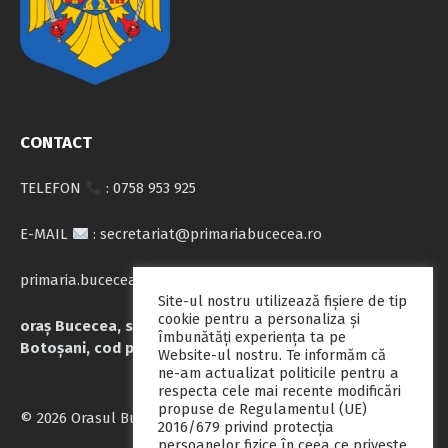
CONTACT
TELEFON
: 0758 953 925
E-MAIL
: secretariat@primariabucecea.ro
primaria.bucecea@yahoo.com
Site-ul nostru utilizează fişiere de tip
cookie pentru a personaliza și
oraș Bucecea, str. Calea Națională nr.71, județul
îmbunătăți experiența ta pe
Botoșani, cod poștal 717045
Website-ul nostru. Te informăm că
ne-am actualizat politicile pentru a
respecta cele mai recente modificări
propuse de Regulamentul (UE)
© 2026 Orasul Bucecea
2016/679 privind protecția
persoanelor fizice în ceea ce privește