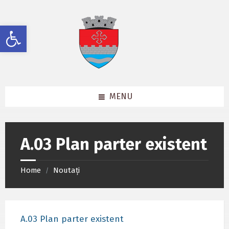
Skip
Skip
Skip
to
to
to
content
left
footer
Deschide bara de unelte
sidebar
MENU
A.03 Plan parter existent
Home
Noutați
/
A.03 Plan parter existent