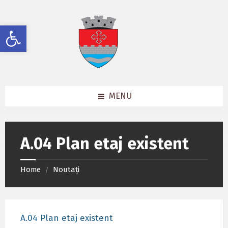
Skip
Skip
Skip
to
to
to
content
left
footer
Deschide bara de unelte
sidebar
MENU
A.04 Plan etaj existent
Home
Noutați
/
A.04 Plan etaj existent