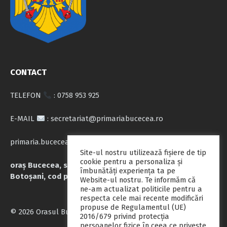
CONTACT
TELEFON
: 0758 953 925
E-MAIL
: secretariat@primariabucecea.ro
primaria.bucecea@yahoo.com
Site-ul nostru utilizează fişiere de tip
cookie pentru a personaliza și
oraș Bucecea, str. Calea Națională nr.71, județul
îmbunătăți experiența ta pe
Botoșani, cod poștal 717045
Website-ul nostru. Te informăm că
ne-am actualizat politicile pentru a
respecta cele mai recente modificări
propuse de Regulamentul (UE)
© 2026 Orasul Bucecea
2016/679 privind protecția
persoanelor fizice în ceea ce privește