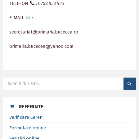
TELEFON
: 0758 953 925
E-MAIL
:
secretariat@primariabucecea.ro
primaria.bucecea@yahoo.com
SEARCH:
REFERINTE
Verificare Cereri
Formulare online
Sesizări online