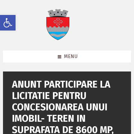
Skip
Skip
Skip
to
to
to
content
left
footer
Deschide bara de unelte
sidebar
MENU
ANUNT PARTICIPARE LA
LICITATIE PENTRU
CONCESIONAREA UNUI
IMOBIL- TEREN IN
SUPRAFATA DE 8600 MP,