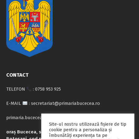
CONTACT
TELEFON
: 0758 953 925
E-MAIL
: secretariat@primariabucecea.ro
primaria.bucecea@yahoo.com
Site-ul nostru utilizează fişiere de tip
cookie pentru a personaliza și
oraș Bucecea, str. Calea Națională nr.71, județul
îmbunătăți experiența ta pe
Botoșani, cod poștal 717045