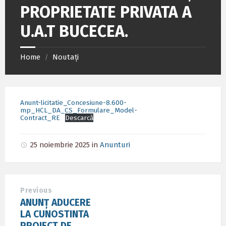
PROPRIETATE PRIVATA A
U.A.T BUCECEA.
Home
Noutați
/
Anunt-licitatie_Concesiune-8.600-
mp_HCL_DA_CS_Formulare_Model-
Contract_RE
Descarcă
25 noiembrie 2025
in
Anunturi
Previous
ANUNȚ ADUCERE
LA CUNOSTINTA
PROIECT DE