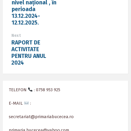
nivel național , în
perioada
13.12.2024-
12.12.2025.
Next
RAPORT DE
ACTIVITATE
PENTRU ANUL
2024
TELEFON
: 0758 953 925
E-MAIL
:
secretariat@primariabucecea.ro
primaria.bucecea@yahoo.com