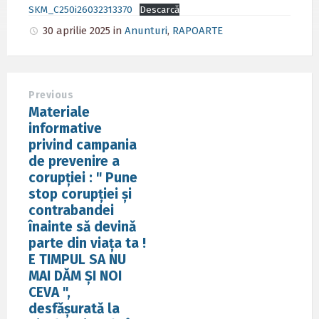
SKM_C250i26032313370
Descarcă
30 aprilie 2025
in
Anunturi
,
RAPOARTE
Previous
Materiale
informative
privind campania
de prevenire a
corupției : " Pune
stop corupției și
contrabandei
înainte să devină
parte din viața ta !
E TIMPUL SA NU
MAI DĂM ȘI NOI
CEVA ",
desfășurată la