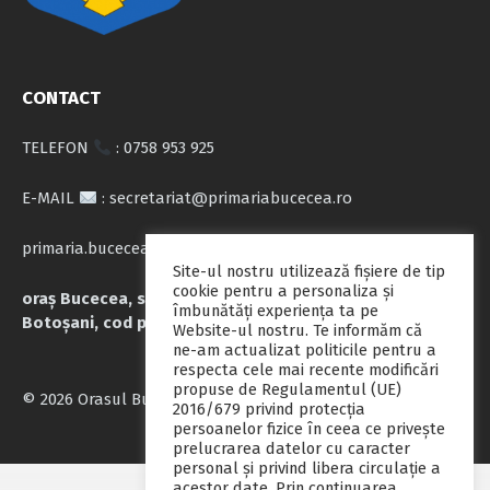
CONTACT
TELEFON
: 0758 953 925
E-MAIL
: secretariat@primariabucecea.ro
primaria.bucecea@yahoo.com
Site-ul nostru utilizează fişiere de tip
cookie pentru a personaliza și
oraș Bucecea, str. Calea Națională nr.71, județul
îmbunătăți experiența ta pe
Botoșani, cod poștal 717045
Website-ul nostru. Te informăm că
ne-am actualizat politicile pentru a
respecta cele mai recente modificări
propuse de Regulamentul (UE)
© 2026 Orasul Bucecea
2016/679 privind protecția
persoanelor fizice în ceea ce privește
prelucrarea datelor cu caracter
personal și privind libera circulație a
acestor date. Prin continuarea