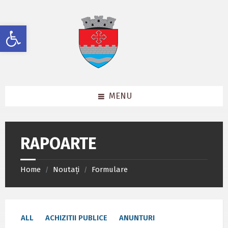
Skip
Skip
Skip
to
to
to
content
left
footer
Deschide bara de unelte
sidebar
MENU
RAPOARTE
Home
Noutați
Formulare
/
/
ALL
ACHIZITII PUBLICE
ANUNTURI