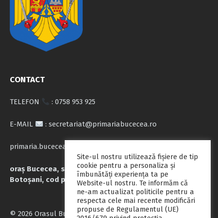
CONTACT
TELEFON
: 0758 953 925
E-MAIL
: secretariat@primariabucecea.ro
primaria.bucecea@yahoo.com
Site-ul nostru utilizează fişiere de tip
cookie pentru a personaliza și
oraș Bucecea, str. Calea Națională nr.71, județul
îmbunătăți experiența ta pe
Botoșani, cod poștal 717045
Website-ul nostru. Te informăm că
ne-am actualizat politicile pentru a
respecta cele mai recente modificări
propuse de Regulamentul (UE)
© 2026 Orasul Bucecea