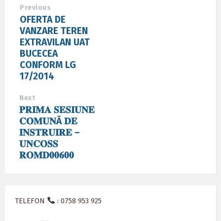
Previous
OFERTA DE
VANZARE TEREN
EXTRAVILAN UAT
BUCECEA
CONFORM LG
17/2014
Next
𝐏𝐑𝐈𝐌𝐀 𝐒𝐄𝐒𝐈𝐔𝐍𝐄
𝐂𝐎𝐌𝐔𝐍Ă 𝐃𝐄
𝐈𝐍𝐒𝐓𝐑𝐔𝐈𝐑𝐄 –
𝐔𝐍𝐂𝐎𝐒𝐒
𝐑𝐎𝐌𝐃𝟎𝟎𝟔𝟎𝟎
TELEFON
: 0758 953 925