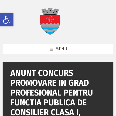
Skip
Skip
Skip
to
to
to
content
left
footer
Deschide bara de unelte
sidebar
MENU
ANUNT CONCURS
PROMOVARE IN GRAD
PROFESIONAL PENTRU
FUNCTIA PUBLICA DE
CONSILIER CLASA I,