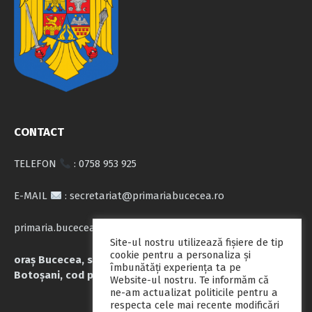
CONTACT
TELEFON
: 0758 953 925
E-MAIL
: secretariat@primariabucecea.ro
primaria.bucecea@yahoo.com
Site-ul nostru utilizează fişiere de tip
cookie pentru a personaliza și
oraș Bucecea, str. Calea Națională nr.71, județul
îmbunătăți experiența ta pe
Botoșani, cod poștal 717045
Website-ul nostru. Te informăm că
ne-am actualizat politicile pentru a
respecta cele mai recente modificări