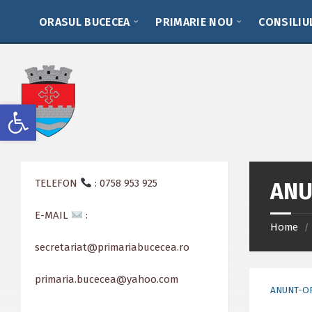
Skip
Skip
Skip
to
to
to
ORASUL BUCECEA
PRIMARIE NOU
CONSILIU
content
left
footer
sidebar
Deschide bara de unelte
TELEFON
: 0758 953 925
ANU
E-MAIL
:
Home
/
secretariat@primariabucecea.ro
primaria.bucecea@yahoo.com
ANUNT-O