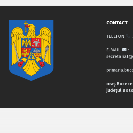
CONTACT
TELEFON
:
E-MAIL
:
secretariat@
primaria.bu
oraș Bucecea
județul Bot