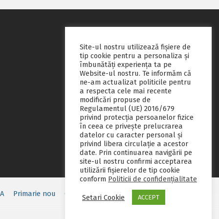
Site-ul nostru utilizează fişiere de
tip cookie pentru a personaliza și
îmbunătăți experiența ta pe
Website-ul nostru. Te informăm că
ne-am actualizat politicile pentru
a respecta cele mai recente
modificări propuse de
Regulamentul (UE) 2016/679
privind protecția persoanelor fizice
în ceea ce privește prelucrarea
datelor cu caracter personal și
privind libera circulație a acestor
date. Prin continuarea navigării pe
site-ul nostru confirmi acceptarea
utilizării fişierelor de tip cookie
conform
Politicii de confidențialitate
EA
Primarie nou
Consiliul local
Servicii publice
Contact
Setari Cookie
ACCEPT
Fii pregatit
Monitorul oficial local