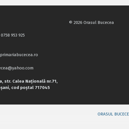
© 2026 Orasul Bucecea
 0758 953 925
primariabucecea.ro
cecea@yahoo.com
, str. Calea Națională nr.71,
oșani, cod poștal 717045
ORASUL BUCEC