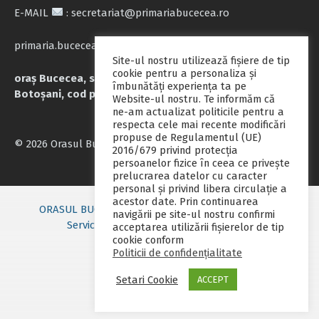
E-MAIL
: secretariat@primariabucecea.ro
primaria.bucecea@yahoo.com
Site-ul nostru utilizează fişiere de tip
cookie pentru a personaliza și
oraș Bucecea, str. Calea Națională nr.71, județul
îmbunătăți experiența ta pe
Botoșani, cod poștal 717045
Website-ul nostru. Te informăm că
ne-am actualizat politicile pentru a
respecta cele mai recente modificări
propuse de Regulamentul (UE)
© 2026 Orasul Bucecea
2016/679 privind protecția
persoanelor fizice în ceea ce privește
prelucrarea datelor cu caracter
personal și privind libera circulație a
acestor date. Prin continuarea
ORASUL BUCECEA
Primarie nou
Consiliul local
navigării pe site-ul nostru confirmi
Servicii publice
Contact
Fii pregatit
acceptarea utilizării fişierelor de tip
cookie conform
Monitorul oficial local
Politicii de confidențialitate
Setari Cookie
ACCEPT