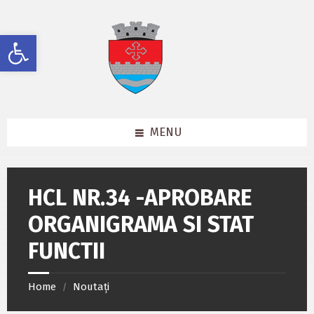
Skip
Skip
Skip
to
to
to
content
left
footer
Deschide bara de unelte
sidebar
MENU
HCL NR.34 -APROBARE
ORGANIGRAMA SI STAT
FUNCTII
Home
Noutați
/