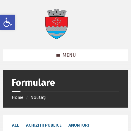
Skip
Skip
Skip
to
to
to
content
left
footer
Deschide bara de unelte
sidebar
MENU
Formulare
Home
Noutați
/
ALL
ACHIZITII PUBLICE
ANUNTURI