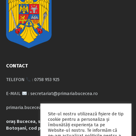
CONTACT
TELEFON
: 0758 953 925
E-MAIL
: secretariat@primariabucecea.ro
primaria.bucecea@yahoo.com
Site-ul nostru utilizează fişiere de tip
cookie pentru a personaliza și
oraș Bucecea, str. Calea Națională nr.71, județul
îmbunătăți experiența ta pe
Botoșani, cod poștal 717045
Website-ul nostru. Te informăm că
ne-am actualizat politicile pentru a