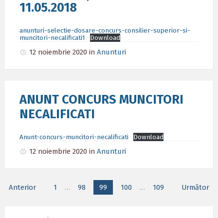
11.05.2018
anunturi-selectie-dosare-concurs-consilier-superior-si-
muncitori-necalificati1
Download
12 noiembrie 2020
in
Anunturi
ANUNT CONCURS MUNCITORI
NECALIFICATI
Anunt-concurs-muncitori-necalificati
Download
12 noiembrie 2020
in
Anunturi
Paginație
Anterior
1
…
98
99
100
…
109
Următor
articole