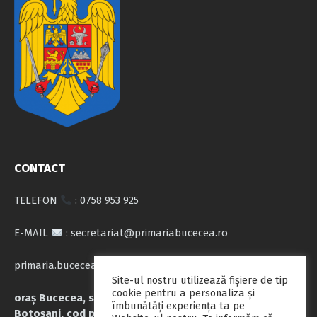
CONTACT
TELEFON
: 0758 953 925
E-MAIL
: secretariat@primariabucecea.ro
primaria.bucecea@yahoo.com
Site-ul nostru utilizează fişiere de tip
cookie pentru a personaliza și
oraș Bucecea, str. Calea Națională nr.71, județul
îmbunătăți experiența ta pe
Botoșani, cod poștal 717045