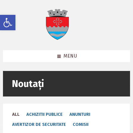
Skip
Skip
Skip
to
to
to
content
left
footer
Deschide bara de unelte
sidebar
MENU
Noutați
ALL
ACHIZITII PUBLICE
ANUNTURI
AVERTIZOR DE SECURITATE
COMISII