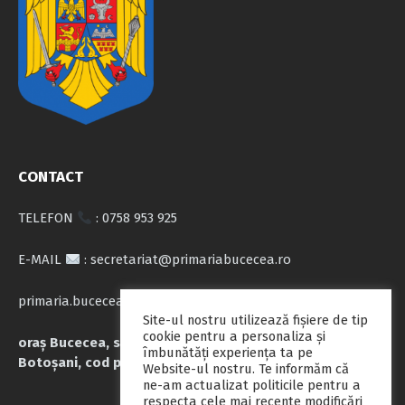
CONTACT
TELEFON
: 0758 953 925
E-MAIL
: secretariat@primariabucecea.ro
primaria.bucecea@yahoo.com
Site-ul nostru utilizează fişiere de tip
cookie pentru a personaliza și
oraș Bucecea, str. Calea Națională nr.71, județul
îmbunătăți experiența ta pe
Botoșani, cod poștal 717045
Website-ul nostru. Te informăm că
ne-am actualizat politicile pentru a
respecta cele mai recente modificări