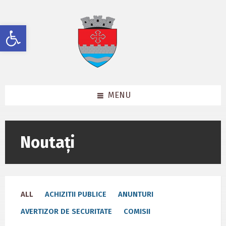
Skip
Skip
Skip
to
to
to
content
left
footer
Deschide bara de unelte
sidebar
MENU
Noutați
ALL
ACHIZITII PUBLICE
ANUNTURI
AVERTIZOR DE SECURITATE
COMISII