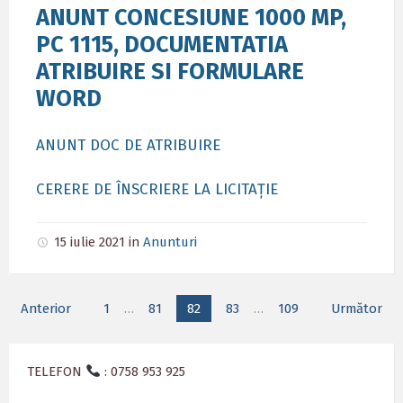
ANUNT CONCESIUNE 1000 MP,
PC 1115, DOCUMENTATIA
ATRIBUIRE SI FORMULARE
WORD
ANUNT DOC DE ATRIBUIRE
CERERE DE ÎNSCRIERE LA LICITAȚIE
15 iulie 2021
in
Anunturi
Paginație
Anterior
1
…
81
82
83
…
109
Următor
articole
TELEFON
: 0758 953 925