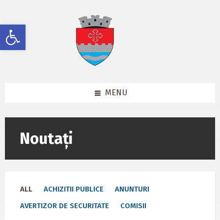
Skip
Skip
Skip
to
to
to
content
left
footer
Deschide bara de unelte
sidebar
MENU
Noutați
ALL
ACHIZITII PUBLICE
ANUNTURI
AVERTIZOR DE SECURITATE
COMISII