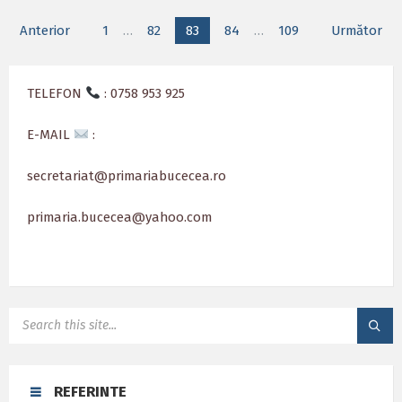
Paginație
Anterior
1
…
82
83
84
…
109
Următor
articole
TELEFON
: 0758 953 925
E-MAIL
:
secretariat@primariabucecea.ro
primaria.bucecea@yahoo.com
SEARCH:
REFERINTE