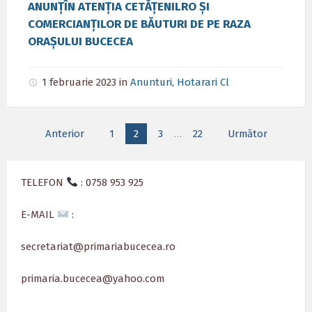
ANUNȚÎN ATENȚIA CETĂȚENILRO ȘI
COMERCIANȚILOR DE BĂUTURI DE PE RAZA
ORAȘULUI BUCECEA
1 februarie 2023
in
Anunturi
,
Hotarari Cl
Paginație
Anterior
1
2
3
…
22
Următor
articole
TELEFON
: 0758 953 925
E-MAIL
:
secretariat@primariabucecea.ro
primaria.bucecea@yahoo.com