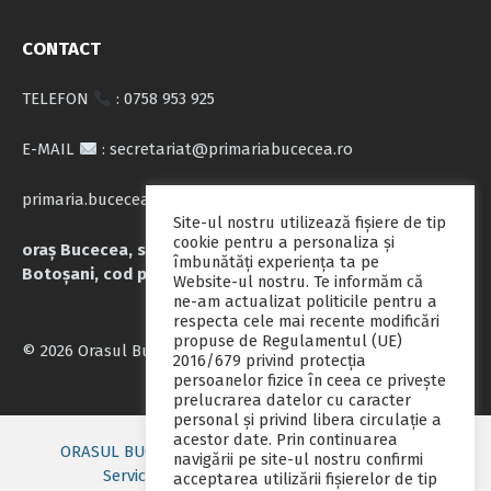
CONTACT
TELEFON
: 0758 953 925
E-MAIL
: secretariat@primariabucecea.ro
primaria.bucecea@yahoo.com
Site-ul nostru utilizează fişiere de tip
cookie pentru a personaliza și
oraș Bucecea, str. Calea Națională nr.71, județul
îmbunătăți experiența ta pe
Botoșani, cod poștal 717045
Website-ul nostru. Te informăm că
ne-am actualizat politicile pentru a
respecta cele mai recente modificări
propuse de Regulamentul (UE)
© 2026 Orasul Bucecea
2016/679 privind protecția
persoanelor fizice în ceea ce privește
prelucrarea datelor cu caracter
personal și privind libera circulație a
acestor date. Prin continuarea
ORASUL BUCECEA
Primarie nou
Consiliul local
navigării pe site-ul nostru confirmi
Servicii publice
Contact
Fii pregatit
acceptarea utilizării fişierelor de tip