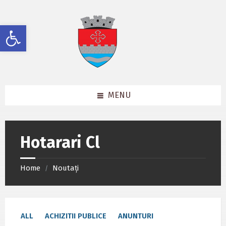
Skip
Skip
Skip
to
to
to
content
left
footer
Deschide bara de unelte
sidebar
MENU
Hotarari Cl
Home
Noutați
/
ALL
ACHIZITII PUBLICE
ANUNTURI